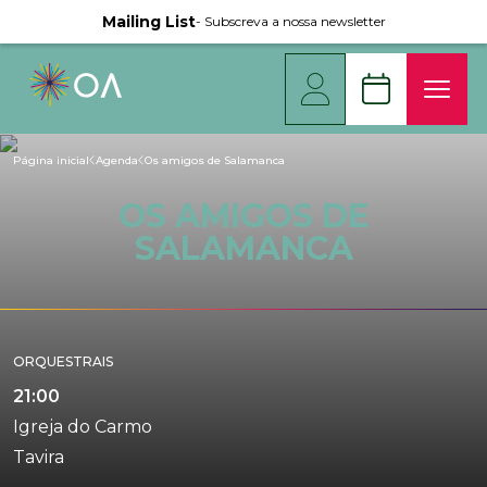
Mailing List
- Subscreva a nossa newsletter
Página inicial
Agenda
Os amigos de Salamanca
OS AMIGOS DE
SALAMANCA
ORQUESTRAIS
21:00
Igreja do Carmo
Tavira