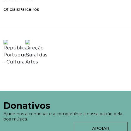
Oficiais
Parceiros
Donativos
Ajude-nos a continuar e a compartilhar a nossa paixão pela
boa música.
APOIAR