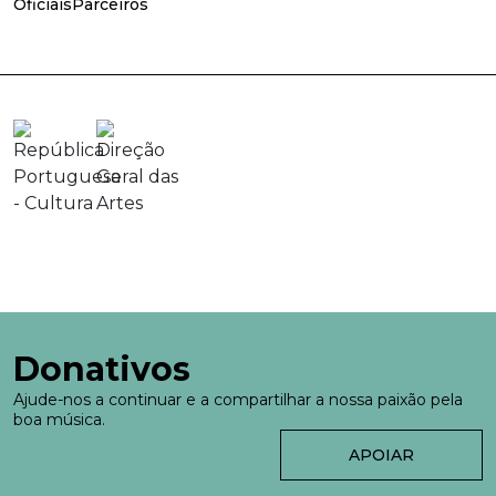
Oficiais
Parceiros
Donativos
Ajude-nos a continuar e a compartilhar a nossa paixão pela
boa música.
APOIAR