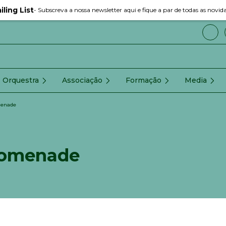
iling List
- Subscreva a nossa newsletter aqui e fique a par de todas as novid
Orquestra
Associação
Formação
Media
menade
romenade