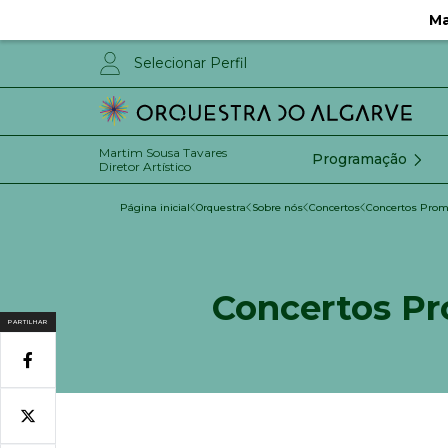
Ma
Selecionar Perfil
Martim Sousa Tavares
Programação
Diretor Artístico
Página inicial
Orquestra
Sobre nós
Concertos
Concertos Pro
Concertos P
PARTILHAR