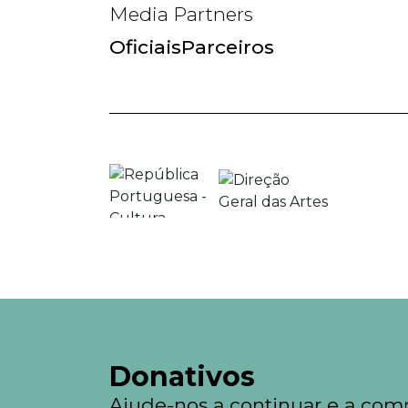
Media Partners
Oficiais
Parceiros
Donativos
Ajude-nos a continuar e a comp