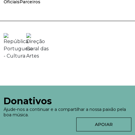
Oficiais
Parceiros
Donativos
Ajude-nos a continuar e a compartilhar a nossa paixão pela
boa música.
APOIAR