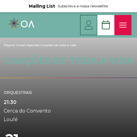
Mailing List
- Subscreva a nossa newsletter
Página inicial
Agenda
Canções de toda a vida
CANÇÕES DE TODA A VIDA
ORQUESTRAIS
21:30
Cerca do Convento
Loulé