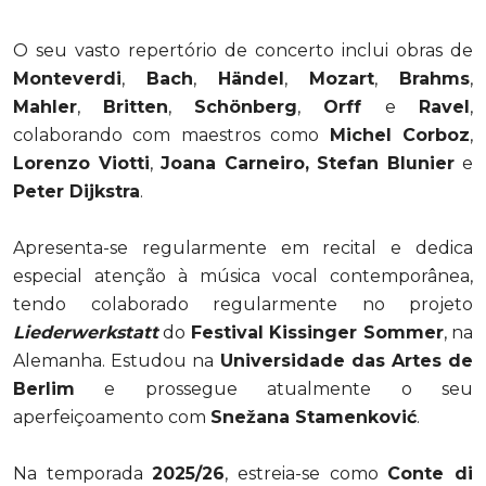
O seu vasto repertório de concerto inclui obras de
Monteverdi
,
Bach
,
Händel
,
Mozart
,
Brahms
,
Mahler
,
Britten
,
Sch
ö
nberg
,
Orff
e
Ravel
,
colaborando com maestros como
Michel Corboz
,
Lorenzo Viotti
,
Joana Carneiro,
Stefan Blunier
e
Peter Dijkstra
.
Apresenta-se regularmente em recital e dedica
especial atenção à música vocal contemporânea,
tendo colaborado regularmente no projeto
Liederwerkstatt
do
Festival Kissinger Sommer
, na
Alemanha. Estudou na
Universidade das Artes de
Berlim
e prossegue atualmente o seu
aperfeiçoamento com
Snežana Stamenković
.
Na temporada
2025/26
, estreia-se como
Conte di