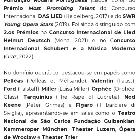
Fundaçã
o Rotária Portuguesa
(Lisboa, 2016), do
Pr
é
mio
Most Promising Talent
do Concurso
Internacional
DAS LIED
(Heidelberg, 2017) e do
SWR
Young Opera Stars
(2019). Foi ainda distinguido com
2.os Pr
é
mios
no
Concurso Internacional de Lied
Helmut Deutsch
(Viena, 2021) e no C
oncurso
Internacional Schubert e a Mú
sica Moderna
(Graz, 2022).
No domínio operático, destacou-se em papéis como
Pell
éas
(Pelléas et Mélisande),
Valentin
(Faust),
Ford
(Falstaff),
Miller
(Luisa Miller),
Orph
ée
(Orphée,
Glass),
Tarquinius
(The Rape of Lucretia),
Ned
Keene
(Peter Grimes) e
Figaro
(Il barbiere di
Siviglia), apresentando-se em salas como o
Teatro
Nacional de São Carlos
,
Fundação Gulbenkian
,
Kammeroper Mü
nchen
,
Theater Luzern
,
Ópera
de Wrocław
e
Theater Trier
.