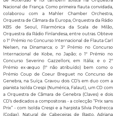
de Roterdão e foi também solista na Orquestra
Nacional de França. Como primeira flauta convidada,
colaborou com a Mahler Chamber Orchestra,
Orquestra de Câmara da Europa, Orquestra da Rádio
KBS de Seoul, Filarmónica da Scala de Milão,
Orquestra da Rádio Finlandesa, entre outras. Obteve
o 1º Prémio no Concurso Internacional de Flauta Carl
Nielsen, na Dinamarca; o 3º Prémio no Concurso
Internacional de Kobe, no Japão; o 1º Prémio no
Concurso Severino Gazzelloni, em Itália; e o 2º
Prémio ex-æquo (1º não atribuído) bem como o
Prémio Coup de Coeur Breguet no Concurso de
Genebra, na Suíça. Gravou dois CD’s em duo com a
pianista Isolda Crespi (Numérica, Falaut), um CD com
a Orquestra de Câmara de Genebra (Claves) e dois
CD’s dedicados a compositoras - a colecção “Prix sans
Prix” - com Isolda Crespi e a harpista Silvia Podrecca
(Codax). Natural de Cabeceiras de Basto, Adriana