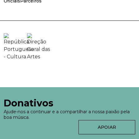
Oficiais
Parceiros
Donativos
Ajude-nos a continuar e a compartilhar a nossa paixão pela
boa música.
APOIAR