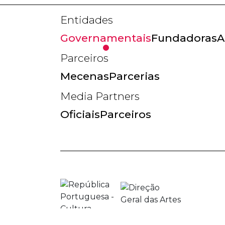
Entidades
Governamentais
Fundadoras
A
Parceiros
Mecenas
Parcerias
Media Partners
Oficiais
Parceiros