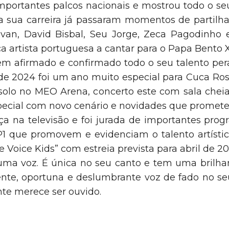
mportantes palcos nacionais e mostrou todo o se
a sua carreira já passaram momentos de partilha
Djavan, David Bisbal, Seu Jorge, Zeca Pagodinh
ica artista portuguesa a cantar para o Papa Bento 
m afirmado e confirmado todo o seu talento per
de 2024 foi um ano muito especial para Cuca Ros
solo no MEO Arena, concerto este com sala chei
ecial com novo cenário e novidades que promete
a na televisão e foi jurada de importantes prog
1 que promovem e evidenciam o talento artístic
e Voice Kids” com estreia prevista para abril de 20
ma voz. É única no seu canto e tem uma brilhant
ente, oportuna e deslumbrante voz de fado no s
te merece ser ouvido.