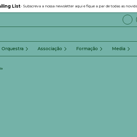
iling List
- Subscreva a nossa newsletter aqui e fique a par de todas as novid
Orquestra
Associação
Formação
Media
ta