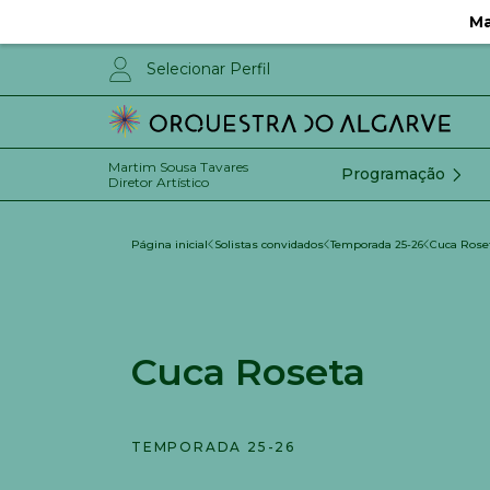
Ma
Selecionar Perfil
Martim Sousa Tavares
Programação
Diretor Artístico
Página inicial
Solistas convidados
Temporada 25-26
Cuca Rose
Cuca Roseta
TEMPORADA 25-26