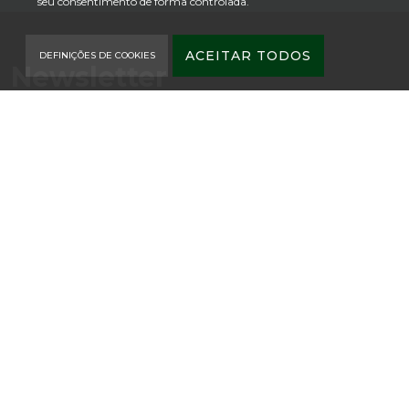
seu consentimento de forma controlada.
ACEITAR TODOS
DEFINIÇÕES DE COOKIES
Newsletter
Descubra mais! Conheça a sua Orquestra. Junte-se a nós!
SUBSCREVER
Horário do escritório:
SEG-SEX 9:00 – 17:30
Rua João de Brito Vargas, Casa das Figuras
8005-145 Faro
TEL.
289 860 890
Email.
info@orquestradoalgarve.com